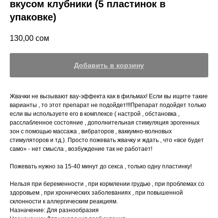
вкусом клубники (5 пластинок в
упаковке)
130,00
сом
Добавить в корзину
Жвачки не вызывают вау-эффекта как в фильмах! Если вы ищите такие
варианты , то этот препарат не подойдет!!!Препарат подойдет только
если вы используете его в комплексе ( настрой , обстановка ,
расслабленное состояние , дополнительная стимуляция эрогенных
зон с помощью массажа , вибраторов , ваккумно-волновых
стимуляторов и тд.). Просто пожевать жвачку и ждать , что «все будет
само» - нет смысла , возбуждение так не работает!
Пожевать нужно за 15-40 минут до секса , только одну пластинку!
Нельзя при беременности , при кормлении грудью , при проблемах со
здоровьем , при хронических заболеваниях , при повышенной
склонности к аллергическим реакциям.
Назначение: Для разнообразия