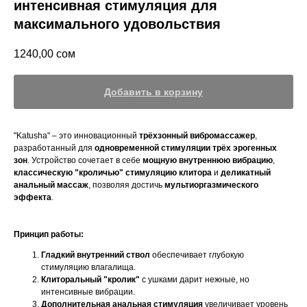
интенсивная стимуляция для
максимального удовольствия
1240,00
сом
Добавить в корзину
"Katusha" – это инновационный
трёхзонный вибромассажер
,
разработанный для
одновременной стимуляции трёх эрогенных
зон
. Устройство сочетает в себе
мощную внутреннюю вибрацию
,
классическую "кроличью" стимуляцию клитора
и
деликатный
анальный массаж
, позволяя достичь
мультиоргазмического
эффекта
.
Принцип работы:
Гладкий внутренний ствол
обеспечивает глубокую
стимуляцию влагалища.
Клиторальный "кролик"
с ушками дарит нежные, но
интенсивные вибрации.
Дополнительная анальная стимуляция
увеличивает уровень