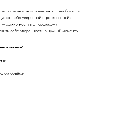
ли чаще делать комплименты и улыбаться»
щущаю себя уверенной и раскованной»
а — можно носить с парфюмом»
авить себе уверенности в нужный момент»
ользовании:
ении
малом объёме