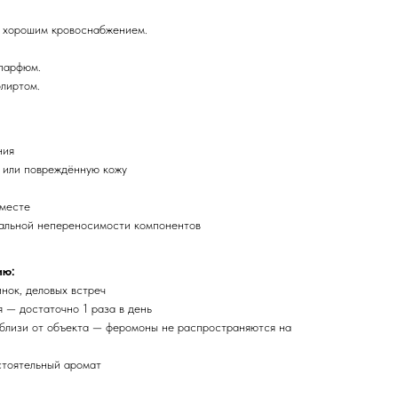
с хорошим кровоснабжением.
 парфюм.
лиртом.
ния
 или повреждённую кожу
 месте
уальной непереносимости компонентов
ию:
нок, деловых встреч
 — достаточно 1 раза в день
близи от объекта — феромоны не распространяются на
стоятельный аромат