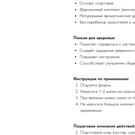
Основа: спиртовая
Феромонный комплекс (женск
Натуральные ароматические д
Без парабенов, красителей и 
Польза для здоровья:
Помогает справиться с застен
Создаёт ощущение уверенност
Повышает настроение
Способствует улучшению обще
Инструкция по применению:
Откройте флакон.
Нанесите 1–2 капли на пульсир
При желании можно нанести п
Не наносите большое количес
применения.
Пошаговое описание действий
Подготовьте кожу (чистая, суха