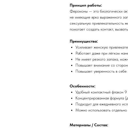
Принцип работы:
Феромоны — это биологически акт
не имеющие ярко выраженного зап
сексуальную привлекательность ж
помогает создать контакт, вызват
Преимущества:
Усиливает женскую привлекате
Работает даже при лёгком нан
Не имеет резкого запаха, мож
Повышает внимание со сторон
Повышает уверенность в себе 
Особенности:
Удобный компактный флакон 9
Концентрированная формула (д
Подходит для ежедневного исп
Можно использовать отдельно 
Материалы / Состав: