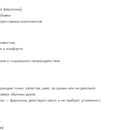
ие феромоны)
обавки
агрессивных компонентов
чивостью
и и комфорта
ния и социального взаимодействия
ующие точки: запястья, шею, за ушами или на декольте.
оверх обычных духов.
тво — феромоны действуют мягко и не требуют усиленного
:
я).