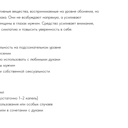
ивные вещества, воспринимаемые на уровне обоняния, но
аха. Они не возбуждают напрямую, а усиливают
енщины в глазах мужчин. Средство усиливает внимание,
ь симпатию и повысить уверенность в себе.
льность на подсознательном уровне
есении
но использовать с любимыми духами
ы мужчин
и собственной сексуальности
 мл
остаточно 1–2 капель)
ользования или особых случаев
или в сочетании с духами