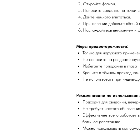
Откройте флакон.
Нанесите средство на точки 
Дайте немного впитаться.
При желании добавьте лёгкий
Наслаждайтесь вниманием и ф
Меры предосторожности:
Только для наружного примене
Не наносите на раздражённую
Избегайте попадания в глаза
Храните в тёмном прохладном
Не использовать при индивид
Рекомендации по использован
Подходит для свиданий, вечери
Не требует частого обновления
Эффективнее всего работает в
большое расстояние
Можно использовать как само