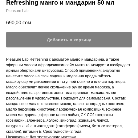
Refreshing манго и мандарин 50 мл
Pleasure Lab
690,00
сом
Добавить в корзину
Pleasure Lab Refreshing с ароматом манго и мандарина, а также
эфирным маслом-афродизиаком лайм мягко тонизирует и возбуждает
яркими обертонами цитрусовых. Способ применения: аккуратно
нанесите масло на свои ладони и медленно продвигайтесь
массирующими движениями от ступней к спине и плечам партнера.
Масло обеспечит легкое скольжение рук во время массажа, а
воздействие на эрогенные зоны тела принесет максимальное
расслабление и удовольствие. Подходит для самомассажа. Состав:
миндальное масло, оливковое масло, масло виноградных косточек,
масло персиковых косточек, парфюмерная композиция, эфирное
масло мандарина, эфирное масло лайма, СК-СО2 экстракты
(розмарин, алое-вера, яблоко, виноград, эхинацея, лопух),
натуральный антиоксидант (токоферол (смесь), бета-ситостерол,
сквален), витамин Е. Срок годности- 2 года.
Назначение: Для эротического массажа