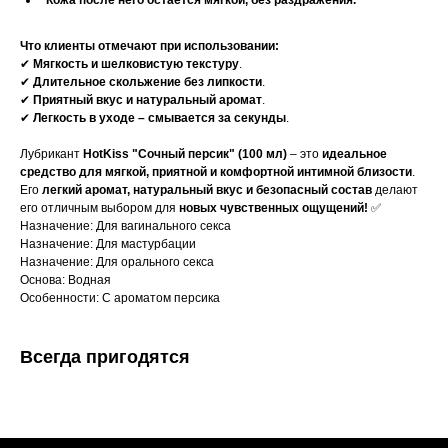
"Кожа после него остается мягкой, без раздражения."
Что клиенты отмечают при использовании:
✔
Мягкость и шелковистую текстуру
.
✔
Длительное скольжение без липкости
.
✔
Приятный вкус и натуральный аромат
.
✔
Легкость в уходе – смывается за секунды
.
Лубрикант
HotKiss "Сочный персик" (100 мл)
– это
идеальное
средство для мягкой, приятной и комфортной интимной близости
.
Его
легкий аромат, натуральный вкус и безопасный состав
делают
его отличным выбором для
новых чувственных ощущений!
✅
Назначение: Для вагинального секса
Назначение: Для мастурбации
Назначение: Для орального секса
Основа: Водная
Особенности: С ароматом персика
Всегда пригодятся