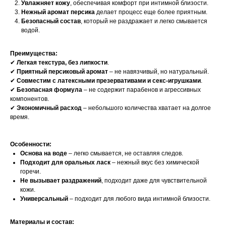
Увлажняет кожу
, обеспечивая комфорт при интимной близости.
Нежный аромат персика
делает процесс еще более приятным.
Безопасный состав
, который не раздражает и легко смывается
водой.
Преимущества:
✔
Легкая текстура, без липкости
.
✔
Приятный персиковый аромат
– не навязчивый, но натуральный.
✔
Совместим с латексными презервативами и секс-игрушками
.
✔
Безопасная формула
– не содержит парабенов и агрессивных
компонентов.
✔
Экономичный расход
– небольшого количества хватает на долгое
время.
Особенности:
Основа на воде
– легко смывается, не оставляя следов.
Подходит для оральных ласк
– нежный вкус без химической
горечи.
Не вызывает раздражений
, подходит даже для чувствительной
кожи.
Универсальный
– подходит для любого вида интимной близости.
Материалы и состав: