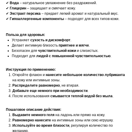
✔
Вода
– натуральное увлажнение без раздражений.
✔
Глицерин
– защищает и смягчает кожу.
✔
Экстракт персика
– придает легкий аромат и натуральный вкус.
✔
Гипоаллергенные компоненты
– подходят для всех типов кожи.
Польза для здоровья:
Устраняет
сухость и дискомфорт
.
Делает интимную близость
приятнее и мягче
.
Безопасен для
чувствительной кожи
и слизистых.
Подходит для
людей с повышенной чувствительностью
.
Инструкция по применению:
Откройте флакон и
нанесите небольшое количество лубриканта
на кожу или интимные зоны.
Распределите равномерно
, не втирая.
Добавьте еще немного при необходимости
.
После использования
смывается теплой водой без мыла
.
Пошаговое описание действия:
Выдавите немного геля
на ладонь или прямо на кожу.
Равномерно нанесите
на интимные зоны или секс-игрушку.
Используйте во время близости
, регулируя количество по
желанию.