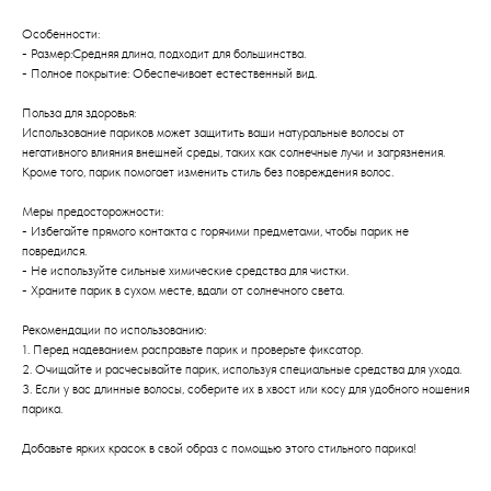
Особенности:
- Размер:Средняя длина, подходит для большинства.
- Полное покрытие: Обеспечивает естественный вид.
Польза для здоровья:
Использование париков может защитить ваши натуральные волосы от
негативного влияния внешней среды, таких как солнечные лучи и загрязнения.
Кроме того, парик помогает изменить стиль без повреждения волос.
Меры предосторожности:
- Избегайте прямого контакта с горячими предметами, чтобы парик не
повредился.
- Не используйте сильные химические средства для чистки.
- Храните парик в сухом месте, вдали от солнечного света.
Рекомендации по использованию:
1. Перед надеванием расправьте парик и проверьте фиксатор.
2. Очищайте и расчесывайте парик, используя специальные средства для ухода.
3. Если у вас длинные волосы, соберите их в хвост или косу для удобного ношения
парика.
Добавьте ярких красок в свой образ с помощью этого стильного парика!