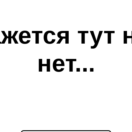
ажется тут 
нет...