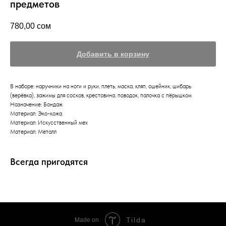
предметов
780,00
сом
Добавить в корзину
В наборе: наручники на ноги и руки, плеть, маска, кляп, ошейник, шибарь
(верёвка), зажимы для сосков, крестовина, поводок, палочка с пёрышком
Назначение: Бондаж
Материал: Эко-кожа
Материал: Искусственный мех
Материал: Металл
Всегда пригодятся
Tilda
Made on